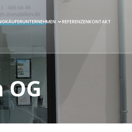
NG
KÄUFER
UNTERNEHMEN
REFERENZEN
KONTAKT
m OG