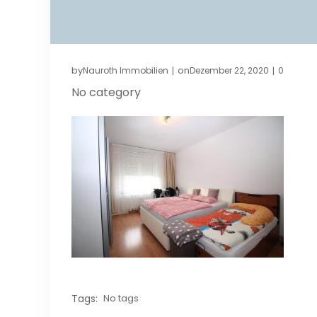
by
on
Nauroth Immobilien
Dezember 22, 2020
0
|
|
No category
Tags:
No tags