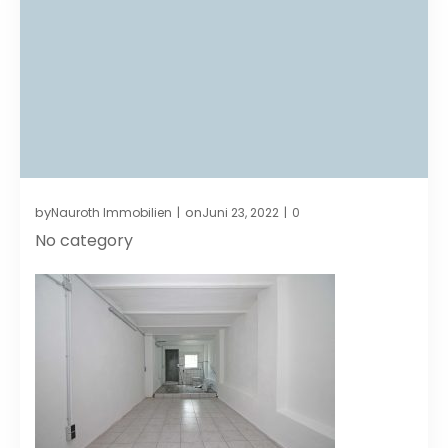
by
on
Nauroth Immobilien
Juni 23, 2022
0
|
|
No category