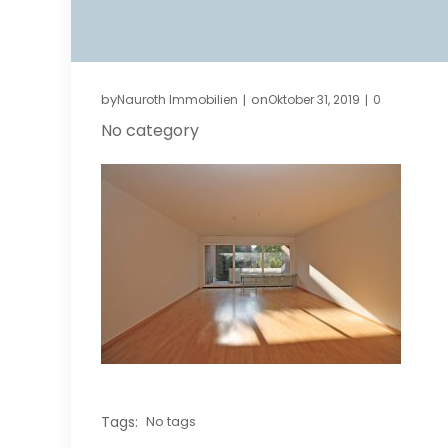
by
on
Nauroth Immobilien
Oktober 31, 2019
0
|
|
No category
Tags:
No tags