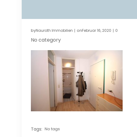
by
on
Nauroth Immobilien
Februar 16, 2020
0
|
|
No category
Tags:
No tags