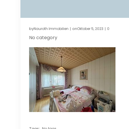
by
on
Nauroth Immobilien
Oktober 5, 2023
0
|
|
No category
Tags:
No tags