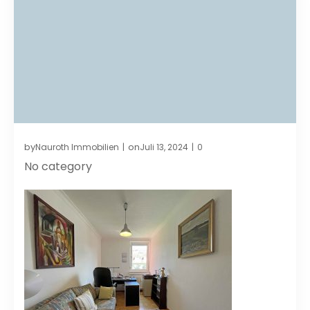
by
on
Nauroth Immobilien
Juli 13, 2024
0
|
|
No category