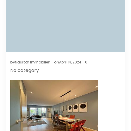
by
on
Nauroth Immobilien
April 14, 2024
0
|
|
No category