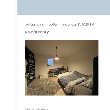
by
on
Nauroth Immobilien
Januar 31, 2025
0
|
|
No category
Tags:
No tags