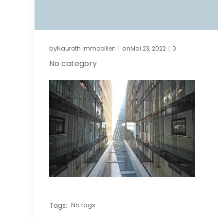
by
on
Nauroth Immobilien
Mai 23, 2022
0
|
|
No category
Tags:
No tags