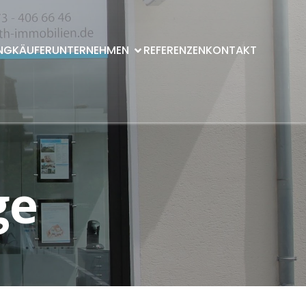
NG
KÄUFER
UNTERNEHMEN
REFERENZEN
KONTAKT
ge