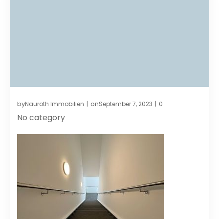
by
on
Nauroth Immobilien
September 7, 2023
0
|
|
No category