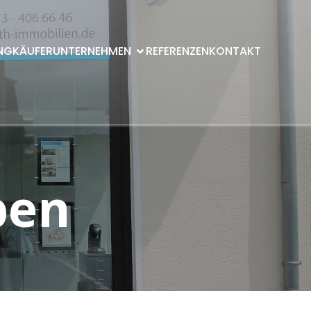
NG
KÄUFER
UNTERNEHMEN
REFERENZEN
KONTAKT
ben