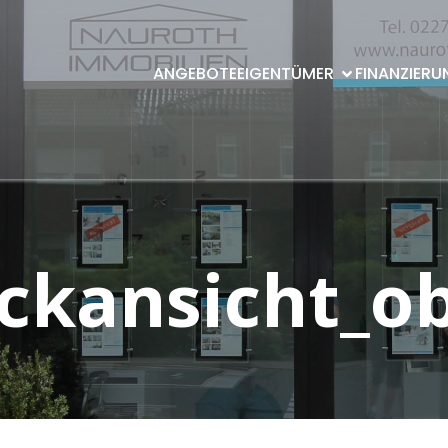
ANGEBOTE
EIGENTÜMER
FINANZIERU
̈ckansicht_o