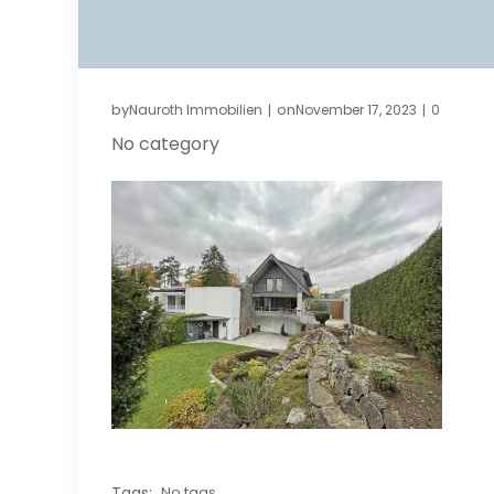
by
on
Nauroth Immobilien
November 17, 2023
0
|
|
No category
Tags:
No tags