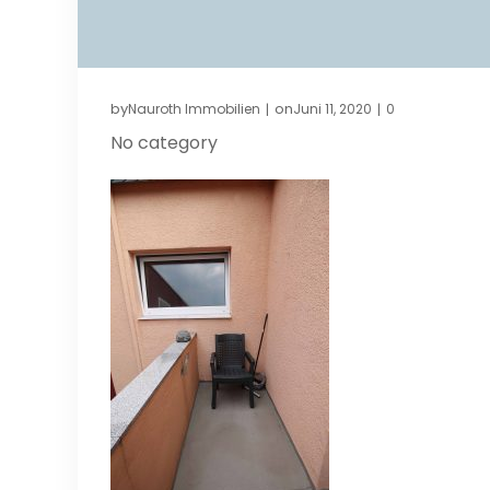
by
on
Nauroth Immobilien
Juni 11, 2020
0
|
|
No category