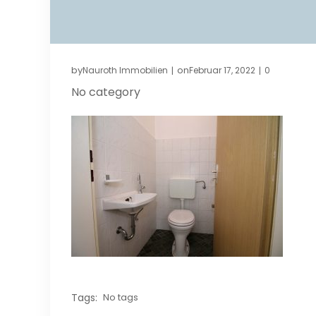
by
on
Nauroth Immobilien
Februar 17, 2022
0
|
|
No category
Tags:
No tags