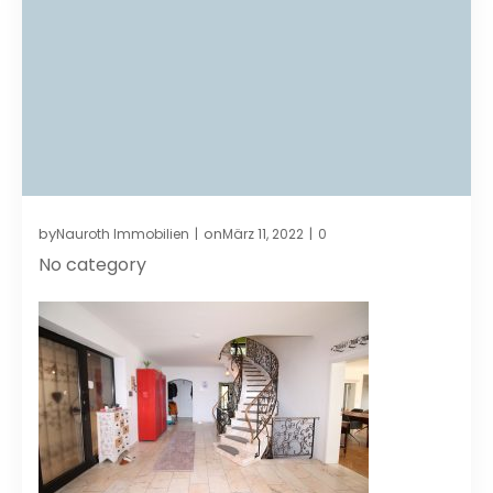
by
on
Nauroth Immobilien
März 11, 2022
0
|
|
No category