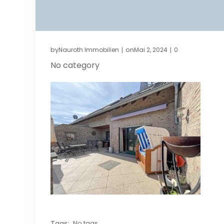
by
on
Nauroth Immobilien
Mai 2, 2024
0
|
|
No category
Tags:
No tags