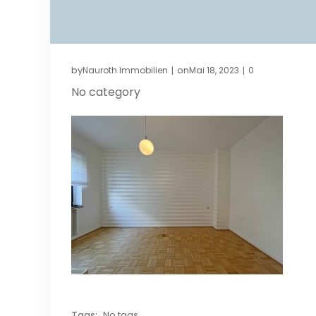
by
on
Nauroth Immobilien
Mai 18, 2023
0
|
|
No category
Tags:
No tags