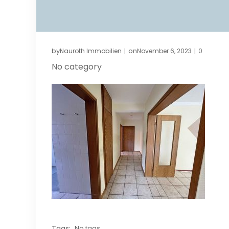
by
on
Nauroth Immobilien
November 6, 2023
0
|
|
No category
Tags:
No tags