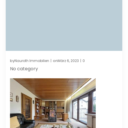
by
on
Nauroth Immobilien
März 6, 2023
0
|
|
No category