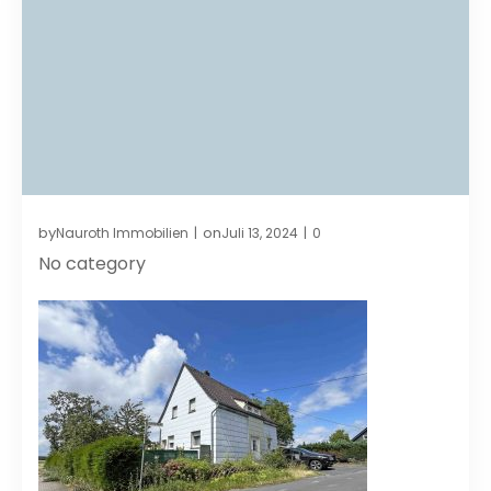
by
on
Nauroth Immobilien
Juli 13, 2024
0
|
|
No category