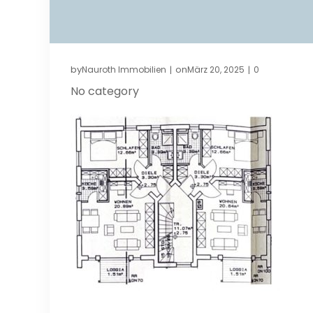
by
on
Nauroth Immobilien
März 20, 2025
0
|
|
No category