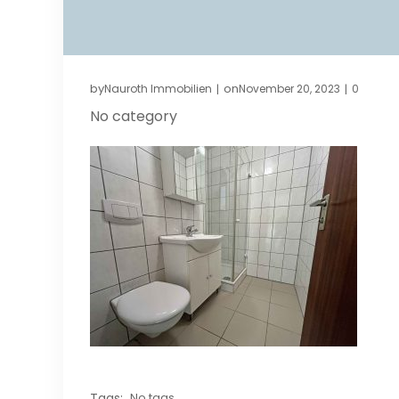
by
on
Nauroth Immobilien
November 20, 2023
0
|
|
No category
Tags:
No tags