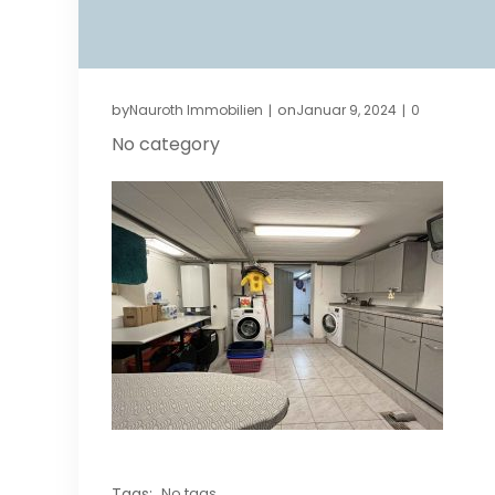
by
on
Nauroth Immobilien
Januar 9, 2024
0
|
|
No category
Tags:
No tags