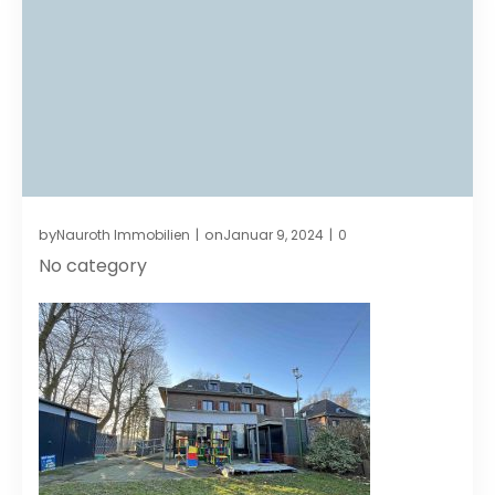
by
on
Nauroth Immobilien
Januar 9, 2024
0
|
|
No category