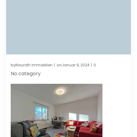
by
on
Nauroth Immobilien
Januar 9, 2024
0
|
|
No category