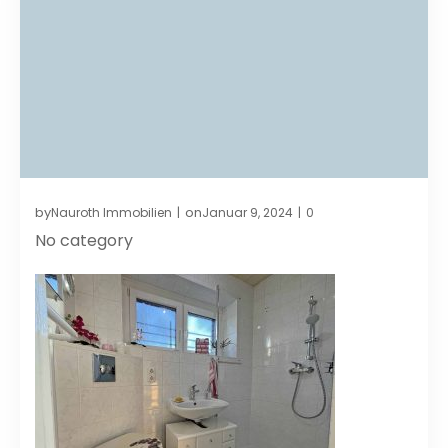
by
on
Nauroth Immobilien
Januar 9, 2024
0
|
|
No category