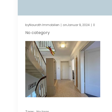
by
on
Nauroth Immobilien
Januar 9, 2024
0
|
|
No category
Tags:
No tags