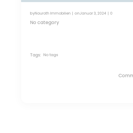
by
on
Nauroth Immobilien
Januar 3, 2024
0
|
|
No category
Tags:
No tags
Comme