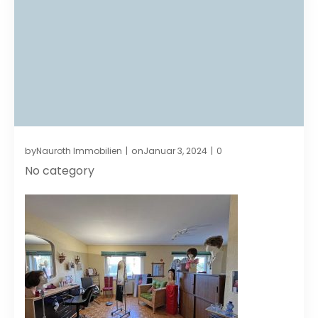
by
on
Nauroth Immobilien
Januar 3, 2024
0
|
|
No category