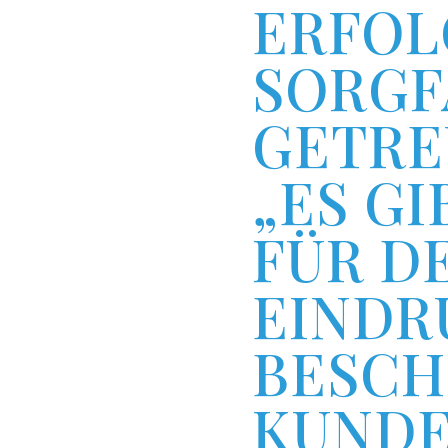
ERFOLG
ORGFAL
ETREU
ES GIB
ÜR DEN
INDRU
ESCHE
UNDEN 