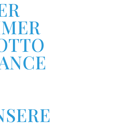
 S
MER G
TTO „
NCE F
ERE K