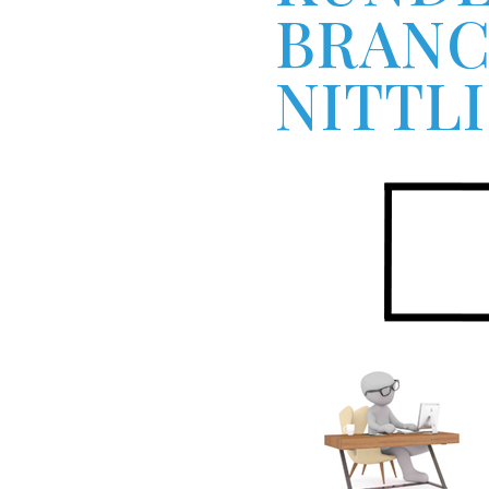
RANC
ITTLI