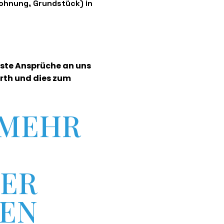
Wohnung, Grundstück) in
hste Ansprüche an uns
Hürth und dies zum
 MEHR
RER
TEN