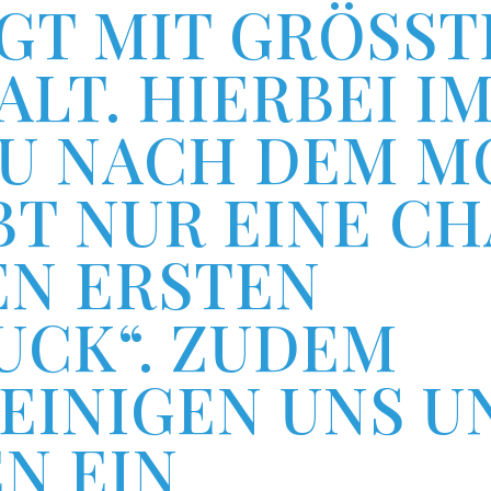
T MIT GRÖSSTER
T. HIERBEI IM
 NACH DEM MO
T NUR EINE CHA
 ERSTEN E
CK“. ZUDEM B
INIGEN UNS UNS
EIN B