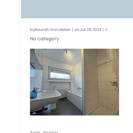
by
on
Nauroth Immobilien
Juli 26, 2023
0
|
|
No category
Tags:
No tags