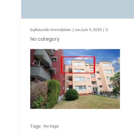
by
on
Nauroth Immobilien
Juni 11, 2020
0
|
|
No category
Tags:
No tags