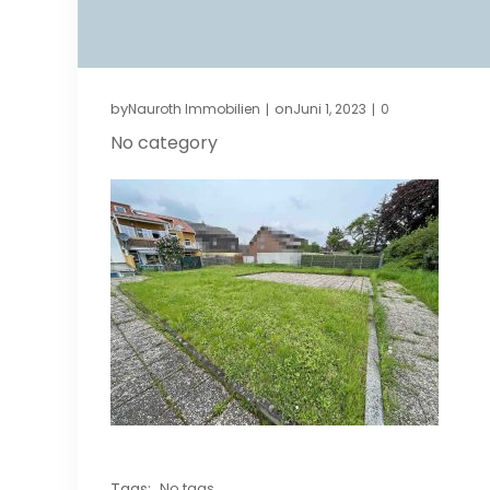
by
on
Nauroth Immobilien
Juni 1, 2023
0
|
|
No category
Tags:
No tags