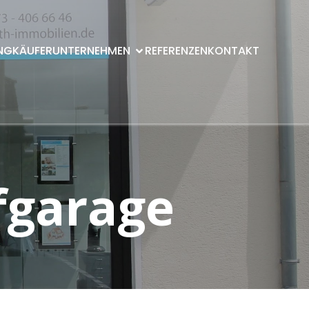
NG
KÄUFER
UNTERNEHMEN
REFERENZEN
KONTAKT
efgarage