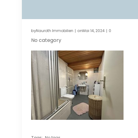
by
on
Nauroth Immobilien
Mai 14, 2024
0
|
|
No category
Tags:
No tags