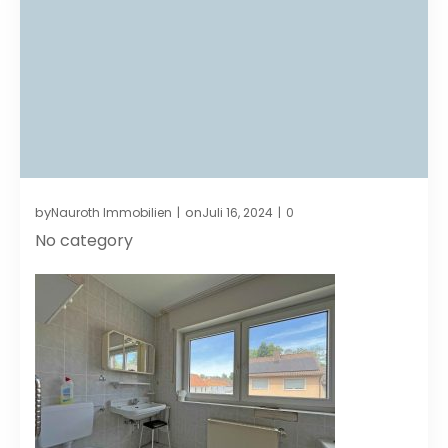
by
on
Nauroth Immobilien
Juli 16, 2024
0
|
|
No category