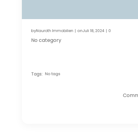
by
on
Nauroth Immobilien
Juli 18, 2024
0
|
|
No category
Tags:
No tags
Comme