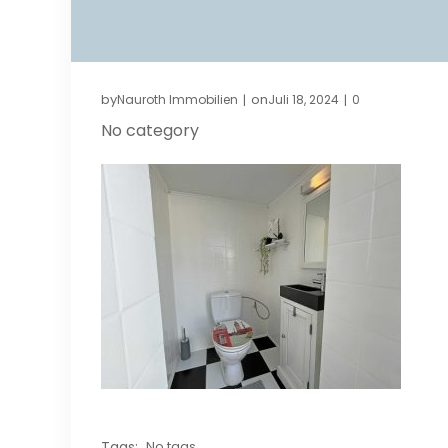
by
on
Nauroth Immobilien
Juli 18, 2024
0
|
|
No category
Tags:
No tags