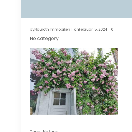
by
on
Nauroth Immobilien
Februar 15, 2024
0
|
|
No category
Tags:
No tags