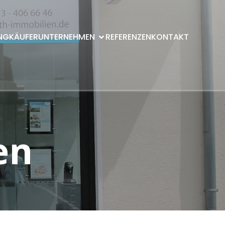
NG
KÄUFER
UNTERNEHMEN
REFERENZEN
KONTAKT
en